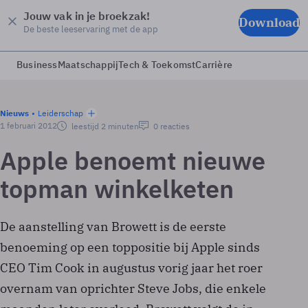
Jouw vak in je broekzak!
Download
De beste leeservaring met de app
Business
Maatschappij
Tech & Toekomst
Carrière
Nieuws
Leiderschap
1 februari 2012
leestijd 2 minuten
0 reacties
Apple benoemt nieuwe
topman winkelketen
De aanstelling van Browett is de eerste
benoeming op een toppositie bij Apple sinds
CEO Tim Cook in augustus vorig jaar het roer
overnam van oprichter Steve Jobs, die enkele