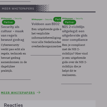
MEER WHITEPAPERS
Whitepaper
Security
Whitepaper
Security
Partner
Whitepaper
Security
Partner
Partner
Voldoen aan BIO2
Security als
NIS 2-richtlijn
Een uitgebreide gids over BIO2,
cultuur - maak
uitgelegd: een
het verplichte
van regels
uitgebreide gids
informatiebeveiligingsframework
bewust gedrag
voor compliance
voor alle Nederlandse
Cybersecurity
Ben je compliant
overheidsorganisaties.
werkt pas echt als
met de NIS 2-
regels, techniek en
richtlijn? Hier vind
bewust gedrag
je een uitgebreide
samenkomen in de
gids over de NIS 2-
dagelijkse
richtlijn die je
praktijk.
helpt dit te
realiseren.
MEER WHITEPAPERS
Reacties