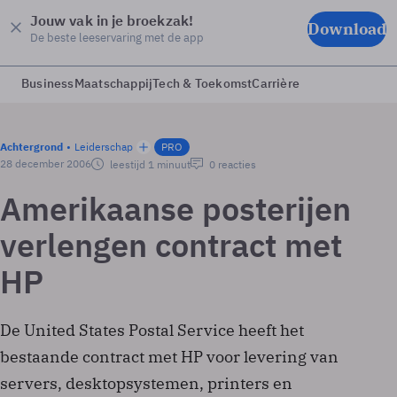
Jouw vak in je broekzak!
Download
De beste leeservaring met de app
Business
Maatschappij
Tech & Toekomst
Carrière
Achtergrond
Leiderschap
PRO
28 december 2006
leestijd 1 minuut
0 reacties
Amerikaanse posterijen
verlengen contract met
HP
De United States Postal Service heeft het
bestaande contract met HP voor levering van
servers, desktopsystemen, printers en