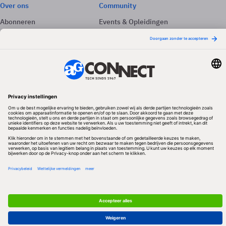
Over ons
Community
Abonneren
Events & Opleidingen
Adverteren
Nieuwsbrieven
Contact
Vacatures
Colofon
Whitepapers
Onze app
Privacyinstellingen
Volg ons
Redactionele partner
Algemene Voorwaarden & Copyrights
Privacy & Cookies