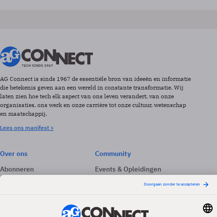
AG Connect is sinds 1967 de essentiële bron van ideeën en informatie
die betekenis geven aan een wereld in constante transformatie. Wij
laten zien hoe tech elk aspect van ons leven verandert, van onze
organisaties, ons werk en onze carrière tot onze cultuur, wetenschap
en maatschappij.
Lees ons manifest >
Over ons
Community
Abonneren
Events & Opleidingen
Adverteren
Nieuwsbrieven
Contact
Vacatures
Colofon
Whitepapers
Onze app