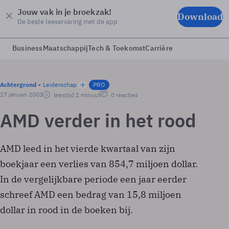
Jouw vak in je broekzak!
Download
De beste leeservaring met de app
Business
Maatschappij
Tech & Toekomst
Carrière
Achtergrond
Leiderschap
PRO
17 januari 2003
leestijd 1 minuut
0 reacties
AMD verder in het rood
AMD leed in het vierde kwartaal van zijn
boekjaar een verlies van 854,7 miljoen dollar.
In de vergelijkbare periode een jaar eerder
schreef AMD een bedrag van 15,8 miljoen
dollar in rood in de boeken bij.