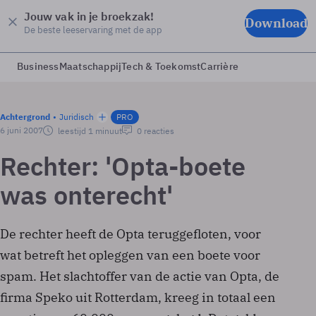
Jouw vak in je broekzak!
Download
De beste leeservaring met de app
Business
Maatschappij
Tech & Toekomst
Carrière
Achtergrond
Juridisch
PRO
6 juni 2007
leestijd 1 minuut
0 reacties
Rechter: 'Opta-boete
was onterecht'
De rechter heeft de Opta teruggefloten, voor
wat betreft het opleggen van een boete voor
spam. Het slachtoffer van de actie van Opta, de
firma Speko uit Rotterdam, kreeg in totaal een