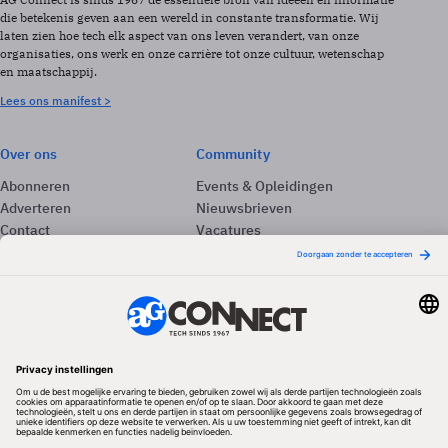
die betekenis geven aan een wereld in constante transformatie. Wij
laten zien hoe tech elk aspect van ons leven verandert, van onze
organisaties, ons werk en onze carrière tot onze cultuur, wetenschap
en maatschappij.
Lees ons manifest >
Over ons
Community
Abonneren
Events & Opleidingen
Adverteren
Nieuwsbrieven
Contact
Vacatures
Colofon
Whitepapers
Onze app
Privacyinstellingen
Volg ons
Redactionele partner