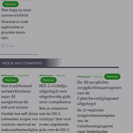
Partner
Van legacy naar
soevereiniteit
Waarom je oude
applicaties je
grootste risico
zijn.
1 min
MEER WHITEPAPERS
Whitepaper
Netwerken
Whitepaper
Security
Partner
Whitepaper
Security
Partner
Partner
De 10 verplichte
Van traditioneel
NIS 2-richtlijn
zorgplichtmaatregelen
netwerkbeheer
uitgelegd: een
van de
naar AI
uitgebreide gids
Cyberbeveiligingswet
aangestuurde
voor compliance
uitgelegd
infrastructuur
Ben je compliant
De 10 verplichte
Ontdek hoe self-driving
met de NIS 2-
zorgplichtmaatregelen
netwerken zorgen voor
richtlijn? Hier vind
van de
controle, eenvoud en
je een uitgebreide
Cyberbeveiligingswet
toekomstbestendigheid.
gids over de NIS 2-
waar Nederlandse