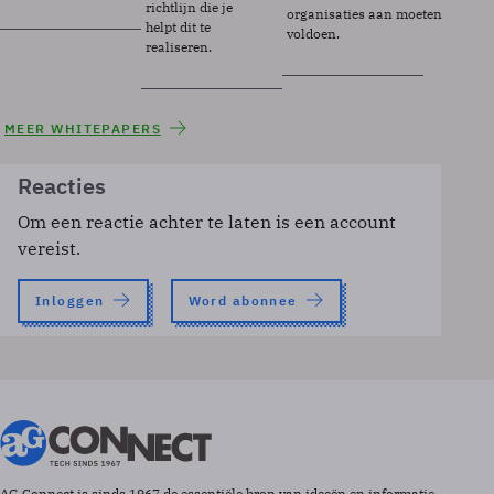
richtlijn die je
organisaties aan moeten
helpt dit te
voldoen.
realiseren.
MEER WHITEPAPERS
Reacties
Om een reactie achter te laten is een account
vereist.
Inloggen
Word abonnee
AG Connect is sinds 1967 de essentiële bron van ideeën en informatie