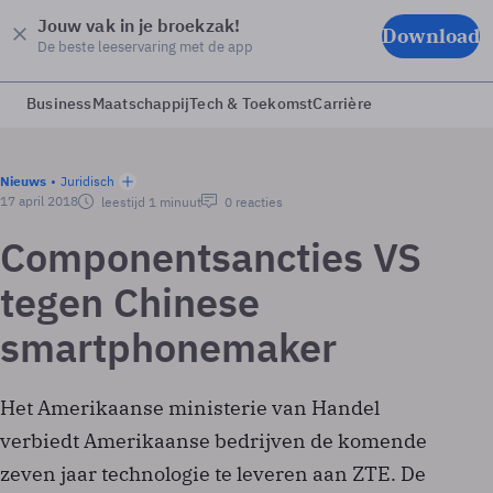
Jouw vak in je broekzak!
Download
De beste leeservaring met de app
Business
Maatschappij
Tech & Toekomst
Carrière
Nieuws
Juridisch
17 april 2018
leestijd 1 minuut
0 reacties
Componentsancties VS
tegen Chinese
smartphonemaker
Het Amerikaanse ministerie van Handel
verbiedt Amerikaanse bedrijven de komende
zeven jaar technologie te leveren aan ZTE. De