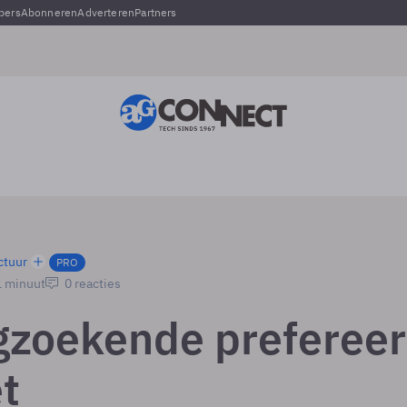
pers
Abonneren
Adverteren
Partners
ctuur
PRO
1 minuut
0 reacties
zoekende prefereer
t