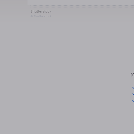
Shutterstock
© Shutterstock
M