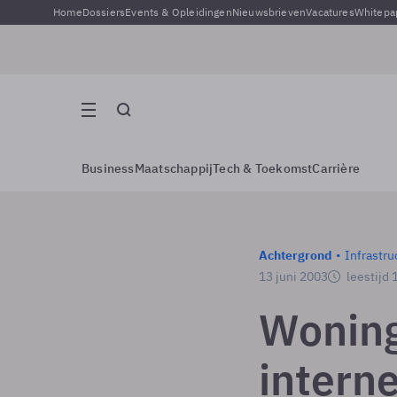
Home
Dossiers
Events & Opleidingen
Nieuwsbrieven
Vacatures
Whitepa
Business
Maatschappij
Tech & Toekomst
Carrière
Achtergrond
Infrastru
13 juni 2003
leestijd 
Woning
interne