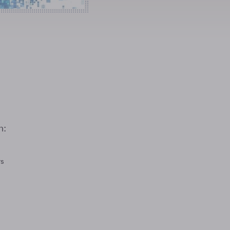
n:
rs