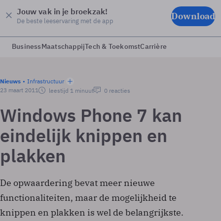
Jouw vak in je broekzak!
Download
De beste leeservaring met de app
Business
Maatschappij
Tech & Toekomst
Carrière
Nieuws
Infrastructuur
23 maart 2011
leestijd 1 minuut
0 reacties
Windows Phone 7 kan
eindelijk knippen en
plakken
De opwaardering bevat meer nieuwe
functionaliteiten, maar de mogelijkheid te
knippen en plakken is wel de belangrijkste.