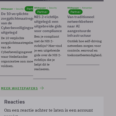
Whitepaper
Security
Whitepaper
Netwerken
Partner
Whitepaper
Security
Partner
Partner
De 10 verplichte
NIS 2-richtlijn
Van traditioneel
zorgplichtmaatregelen
uitgelegd: een
netwerkbeheer
van de
uitgebreide gids
naar AI
Cyberbeveiligingswet
voor compliance
aangestuurde
uitgelegd
infrastructuur
Ben je compliant
De 10 verplichte
met de NIS 2-
Ontdek hoe self-driving
zorgplichtmaatregelen
richtlijn? Hier vind
netwerken zorgen voor
van de
je een uitgebreide
controle, eenvoud en
Cyberbeveiligingswet
gids over de NIS 2-
toekomstbestendigheid.
waar Nederlandse
richtlijn die je
organisaties aan moeten
helpt dit te
voldoen.
realiseren.
MEER WHITEPAPERS
Reacties
Om een reactie achter te laten is een account