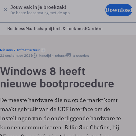
Jouw vak in je broekzak!
Download
De beste leeservaring met de app
Business
Maatschappij
Tech & Toekomst
Carrière
Nieuws
Infrastructuur
21 september 2011
leestijd 1 minuut
0 reacties
Windows 8 heeft
nieuwe bootprocedure
De meeste hardware die nu op de markt komt
maakt gebruik van de UEF interface om de
instellingen van de onderliggende hardware te
kunnen communiceren. Billie Sue Chafins, bij