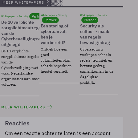
MEER WHITEPAPERS
Whitepaper
Security
Whitepaper
Security
Partner
Whitepaper
Security
Partner
Partner
De 10 verplichte
Een storing of
Security als
zorgplichtmaatregelen
cyberaanval:
cultuur - maak
van de
ben je
van regels
Cyberbeveiligingswet
voorbereid?
bewust gedrag
uitgelegd
Ontdek hoe een
Cybersecurity
De 10 verplichte
goed
werkt pas echt als
zorgplichtmaatregelen
calamiteitenplan
regels, techniek en
van de
schade beperkt en
bewust gedrag
Cyberbeveiligingswet
herstel versnelt.
samenkomen in de
waar Nederlandse
dagelijkse
organisaties aan moeten
praktijk.
voldoen.
MEER WHITEPAPERS
Reacties
Om een reactie achter te laten is een account