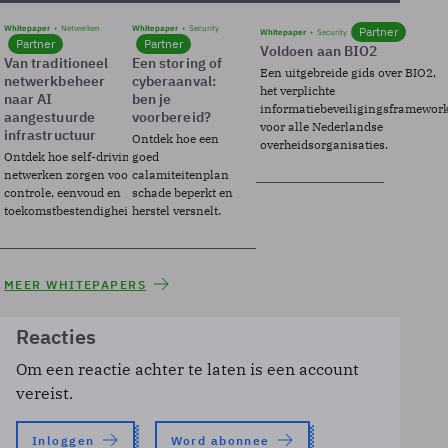
Whitepaper
Netwerken
Whitepaper
Security
Partner
Whitepaper
Security
Partner
Partner
Voldoen aan BIO2
Van traditioneel
Een storing of
Een uitgebreide gids over BIO2,
netwerkbeheer
cyberaanval:
het verplichte
naar AI
ben je
informatiebeveiligingsframewor
aangestuurde
voorbereid?
voor alle Nederlandse
infrastructuur
Ontdek hoe een
overheidsorganisaties.
Ontdek hoe self-driving
goed
netwerken zorgen voor
calamiteitenplan
controle, eenvoud en
schade beperkt en
toekomstbestendigheid.
herstel versnelt.
MEER WHITEPAPERS
Reacties
Om een reactie achter te laten is een account
vereist.
Inloggen
Word abonnee