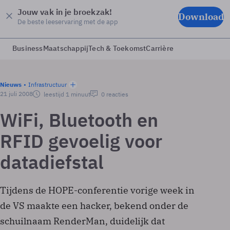
Jouw vak in je broekzak!
Download
De beste leeservaring met de app
Business
Maatschappij
Tech & Toekomst
Carrière
Nieuws
Infrastructuur
21 juli 2008
leestijd 1 minuut
0 reacties
WiFi, Bluetooth en
RFID gevoelig voor
datadiefstal
Tijdens de HOPE-conferentie vorige week in
de VS maakte een hacker, bekend onder de
schuilnaam RenderMan, duidelijk dat