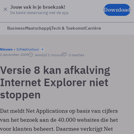
Jouw vak in je broekzak!
Download
De beste leeservaring met de app
Business
Maatschappij
Tech & Toekomst
Carrière
Nieuws
Infrastructuur
2 december 2009
leestijd 1 minuut
0 reacties
Versie 8 kan afkalving
Internet Explorer niet
stoppen
Dat meldt Net Applications op basis van cijfers
van het bezoek aan de 40.000 websites die het
voor klanten beheert. Daarmee verkrijgt Net