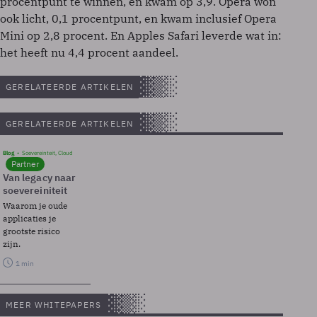
procentpunt te winnen, en kwam op 3,9. Opera won
ook licht, 0,1 procentpunt, en kwam inclusief Opera
Mini op 2,8 procent. En Apples Safari leverde wat in:
het heeft nu 4,4 procent aandeel.
GERELATEERDE ARTIKELEN
GERELATEERDE ARTIKELEN
Blog
Soevereinteit, Cloud
Partner
Van legacy naar
soevereiniteit
Waarom je oude
applicaties je
grootste risico
zijn.
1 min
MEER WHITEPAPERS