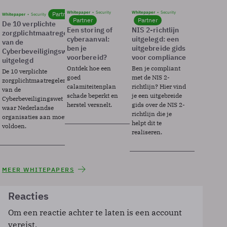
Whitepaper
Security
Whitepaper
Security
Partner
Whitepaper
Security
Partner
Partner
De 10 verplichte
Een storing of
NIS 2-richtlijn
zorgplichtmaatregelen
cyberaanval:
uitgelegd: een
van de
ben je
uitgebreide gids
Cyberbeveiligingswet
voorbereid?
voor compliance
uitgelegd
Ontdek hoe een
Ben je compliant
De 10 verplichte
goed
met de NIS 2-
zorgplichtmaatregelen
calamiteitenplan
richtlijn? Hier vind
van de
schade beperkt en
je een uitgebreide
Cyberbeveiligingswet
herstel versnelt.
gids over de NIS 2-
waar Nederlandse
richtlijn die je
organisaties aan moeten
helpt dit te
voldoen.
realiseren.
MEER WHITEPAPERS
Reacties
Om een reactie achter te laten is een account
vereist.