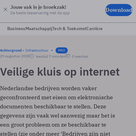
Jouw vak in je broekzak!
Download
De beste leeservaring met de app
Business
Maatschappij
Tech & Toekomst
Carrière
Achtergrond
Infrastructuur
PRO
29 augustus 2008
leestijd 7 minuten
0 reacties
Veilige kluis op internet
Nederlandse bedrijven worden vaker
geconfronteerd met eisen om elektronische
documenten beschikbaar te stellen. Deze
gegevens zijn vaak wel aanwezig maar het is
een groot probleem om ze beschikbaar te
stellen (zie onder meer ‘Bedrijven zijn niet