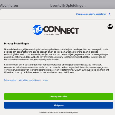
Abonneren
Events & Opleidingen
Adverteren
Nieuwsbrieven
Contact
Vacatures
Colofon
Whitepapers
Onze app
Privacyinstellingen
Volg ons
Redactionele partner
Algemene Voorwaarden & Copyrights
Privacy & Cookies