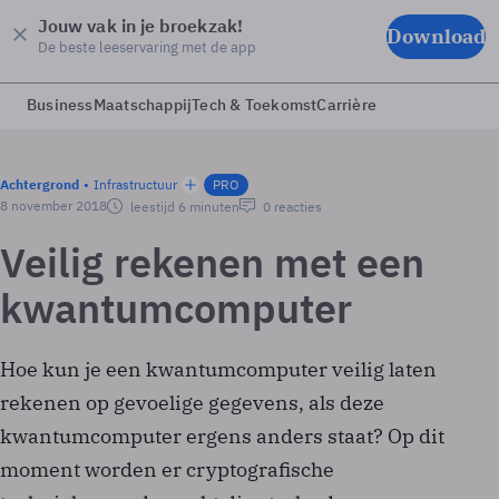
Jouw vak in je broekzak!
Download
De beste leeservaring met de app
Business
Maatschappij
Tech & Toekomst
Carrière
Achtergrond
Infrastructuur
PRO
8 november 2018
leestijd 6 minuten
0 reacties
Veilig rekenen met een
kwantumcomputer
Hoe kun je een kwantumcomputer veilig laten
rekenen op gevoelige gegevens, als deze
kwantumcomputer ergens anders staat? Op dit
moment worden er cryptografische