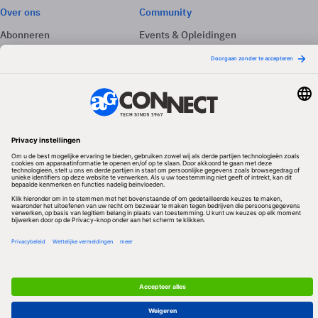
Over ons
Community
Abonneren
Events & Opleidingen
Adverteren
Nieuwsbrieven
Contact
Vacatures
Colofon
Whitepapers
Onze app
Privacyinstellingen
Volg ons
Redactionele partner
Algemene Voorwaarden & Copyrights
Privacy & Cookies