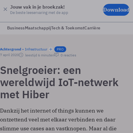
Jouw vak in je broekzak!
Download
De beste leeservaring met de app
Business
Maatschappij
Tech & Toekomst
Carrière
Achtergrond
Infrastructuur
PRO
7 april 2020
leestijd 6 minuten
0 reacties
Snelgroeier: een
wereldwijd IoT-netwerk
met Hiber
Dankzij het internet of things kunnen we
ontzettend veel met elkaar verbinden en daar
slimme use cases aan vastknopen. Maar al die