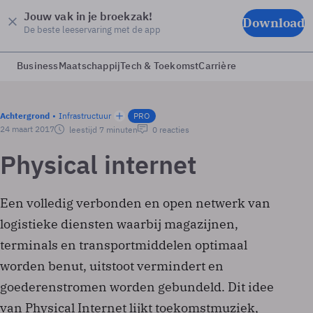
Jouw vak in je broekzak!
Download
De beste leeservaring met de app
Business
Maatschappij
Tech & Toekomst
Carrière
Achtergrond
Infrastructuur
PRO
24 maart 2017
leestijd 7 minuten
0 reacties
Physical internet
Een volledig verbonden en open netwerk van
logistieke diensten waarbij magazijnen,
terminals en transportmiddelen optimaal
worden benut, uitstoot vermindert en
goederenstromen worden gebundeld. Dit idee
van Physical Internet lijkt toekomstmuziek,