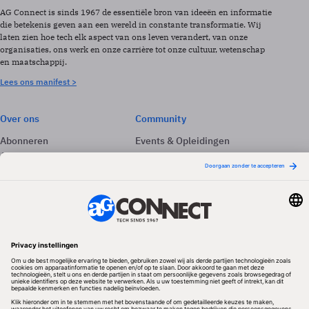
AG Connect is sinds 1967 de essentiële bron van ideeën en informatie
die betekenis geven aan een wereld in constante transformatie. Wij
laten zien hoe tech elk aspect van ons leven verandert, van onze
organisaties, ons werk en onze carrière tot onze cultuur, wetenschap
en maatschappij.
Lees ons manifest >
Over ons
Community
Abonneren
Events & Opleidingen
Adverteren
Nieuwsbrieven
Contact
Vacatures
Colofon
Whitepapers
Onze app
Privacyinstellingen
Volg ons
Redactionele partner