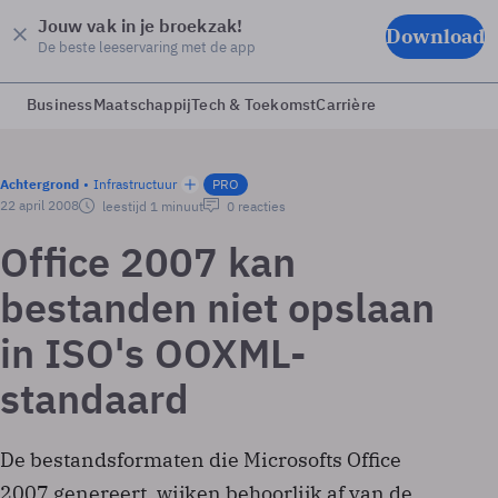
Jouw vak in je broekzak!
Download
De beste leeservaring met de app
Business
Maatschappij
Tech & Toekomst
Carrière
Achtergrond
Infrastructuur
PRO
22 april 2008
leestijd 1 minuut
0 reacties
Office 2007 kan
bestanden niet opslaan
in ISO's OOXML-
standaard
De bestandsformaten die Microsofts Office
2007 genereert, wijken behoorlijk af van de