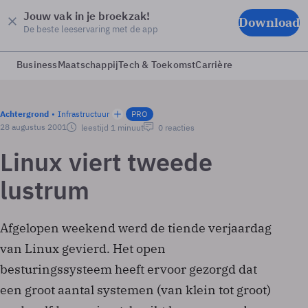
Jouw vak in je broekzak!
Download
De beste leeservaring met de app
Business
Maatschappij
Tech & Toekomst
Carrière
Achtergrond
Infrastructuur
PRO
28 augustus 2001
leestijd 1 minuut
0 reacties
Linux viert tweede
lustrum
Afgelopen weekend werd de tiende verjaardag
van Linux gevierd. Het open
besturingssysteem heeft ervoor gezorgd dat
een groot aantal systemen (van klein tot groot)