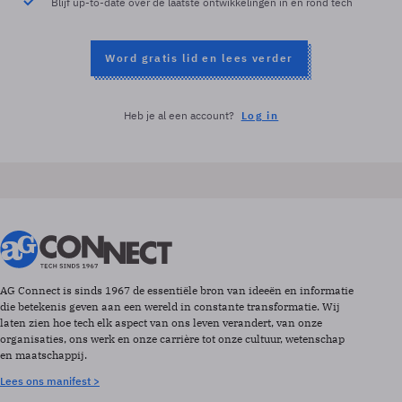
Blijf up-to-date over de laatste ontwikkelingen in en rond tech
Word gratis lid en lees verder
Heb je al een account?
Log in
AG Connect is sinds 1967 de essentiële bron van ideeën en informatie
die betekenis geven aan een wereld in constante transformatie. Wij
laten zien hoe tech elk aspect van ons leven verandert, van onze
organisaties, ons werk en onze carrière tot onze cultuur, wetenschap
en maatschappij.
Lees ons manifest >