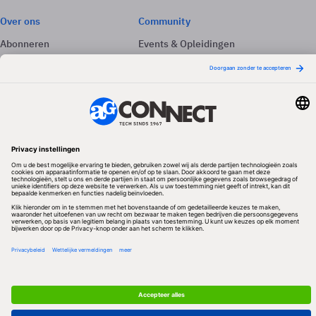
Over ons
Community
Abonneren
Events & Opleidingen
Adverteren
Nieuwsbrieven
Contact
Vacatures
Colofon
Whitepapers
Onze app
Privacyinstellingen
Volg ons
Redactionele partner
Algemene Voorwaarden & Copyrights
Privacy & Cookies