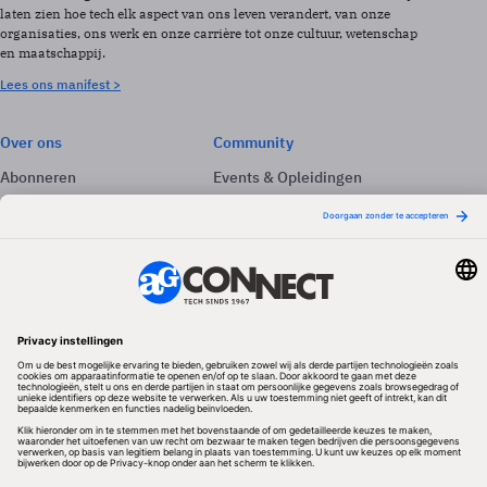
laten zien hoe tech elk aspect van ons leven verandert, van onze
organisaties, ons werk en onze carrière tot onze cultuur, wetenschap
en maatschappij.
Lees ons manifest >
Over ons
Community
Abonneren
Events & Opleidingen
Adverteren
Nieuwsbrieven
Contact
Vacatures
Colofon
Whitepapers
Onze app
Privacyinstellingen
Volg ons
Redactionele partner