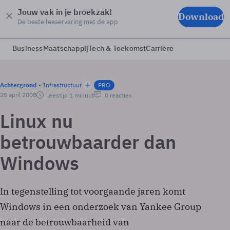
Jouw vak in je broekzak!
Download
De beste leeservaring met de app
Business
Maatschappij
Tech & Toekomst
Carrière
Achtergrond
Infrastructuur
PRO
25 april 2008
leestijd 1 minuut
0 reacties
Linux nu
betrouwbaarder dan
Windows
In tegenstelling tot voorgaande jaren komt
Windows in een onderzoek van Yankee Group
naar de betrouwbaarheid van