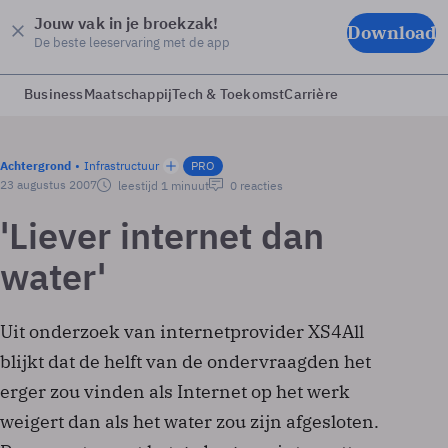
Jouw vak in je broekzak!
Download
De beste leeservaring met de app
Business
Maatschappij
Tech & Toekomst
Carrière
Achtergrond
Infrastructuur
PRO
23 augustus 2007
leestijd 1 minuut
0 reacties
'Liever internet dan
water'
Uit onderzoek van internetprovider XS4All
blijkt dat de helft van de ondervraagden het
erger zou vinden als Internet op het werk
weigert dan als het water zou zijn afgesloten.