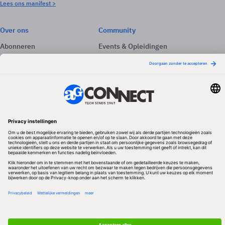
Lees ons manifest >
Over ons
Community
Abonneren
Events & Opleidingen
Adverteren
Nieuwsbrieven
Contact
Vacatures
Colofon
Whitepapers
Onze app
Privacyinstellingen
Volg ons
Redactionele partner
Algemene Voorwaarden & Copyrights