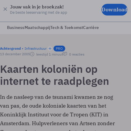
Jouw vak in je broekzak!
Download
De beste leeservaring met de app
Business
Maatschappij
Tech & Toekomst
Carrière
Achtergrond
Infrastructuur
PRO
13 december 2005
leestijd 1 minuut
0 reacties
Kaarten koloniën op
internet te raadplegen
In de nasleep van de tsunami kwamen ze nog
van pas, de oude koloniale kaarten van het
Koninklijk Instituut voor de Tropen (KIT) in
Amsterdam. Hulpverleners van Artsen zonder