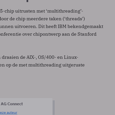
5-chip uitrusten met ‘multithreading’-
door de chip meerdere taken (‘threads’)
l kunnen uitvoeren. Dit heeft IBM bekendgemaakt
onferentie over chipontwerp aan de Stanford
n draaien de AIX-, OS/400- en Linux-
n op de met multithreading uitgeruste
 AG Connect
eze auteur