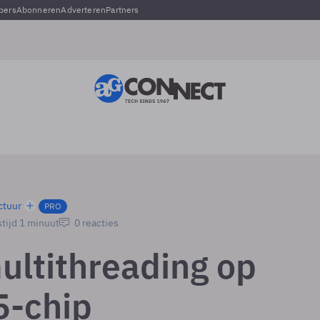
pers
Abonneren
Adverteren
Partners
ctuur
PRO
tijd 1 minuut
0 reacties
ultithreading op
-chip