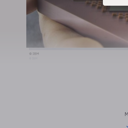
© IBM
© IBM
M