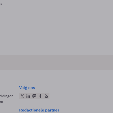
rs
Volg ons
eidingen
en
Redactionele partner