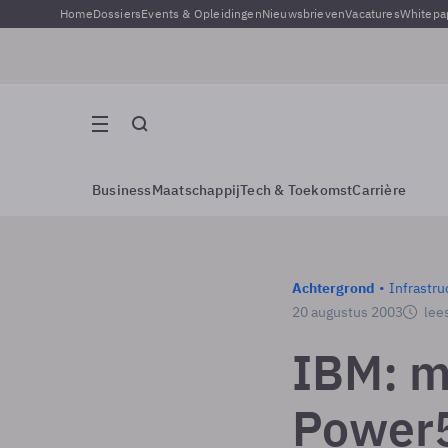
Home
Dossiers
Events & Opleidingen
Nieuwsbrieven
Vacatures
Whitepa
Business
Maatschappij
Tech & Toekomst
Carrière
Achtergrond
Infrastru
20 augustus 2003
lees
IBM: m
Power5