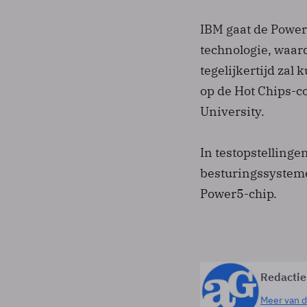
IBM gaat de Power
technologie, waar
tegelijkertijd za
op de Hot Chips-c
University.
In testopstellinge
besturingssysteme
Power5-chip.
Redactie
Meer van d