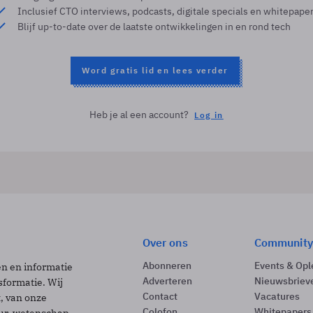
Inclusief CTO interviews, podcasts, digitale specials en whitepape
Blijf up-to-date over de laatste ontwikkelingen in en rond tech
Word gratis lid en lees verder
Heb je al een account?
Log in
Over ons
Community
Abonneren
Events & Opl
ën en informatie
Adverteren
Nieuwsbriev
sformatie. Wij
Contact
Vacatures
t, van onze
Colofon
Whitepapers