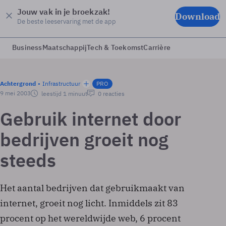
Jouw vak in je broekzak!
Download
De beste leeservaring met de app
Business
Maatschappij
Tech & Toekomst
Carrière
Achtergrond
Infrastructuur
PRO
9 mei 2003
leestijd 1 minuut
0 reacties
Gebruik internet door
bedrijven groeit nog
steeds
Het aantal bedrijven dat gebruikmaakt van
internet, groeit nog licht. Inmiddels zit 83
procent op het wereldwijde web, 6 procent