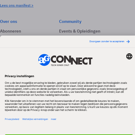
Lees ons manifest >
Over ons
Community
Abonneren
Events & Opleidingen
Adverteren
Nieuwsbrieven
Contact
Vacatures
Colofon
Whitepapers
Onze app
Privacyinstellingen
Volg ons
Redactionele partner
Algemene Voorwaarden & Copyrights