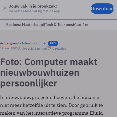
Jouw vak in je broekzak!
Download
De beste leeservaring met de app
Business
Maatschappij
Tech & Toekomst
Carrière
Achtergrond
Infrastructuur
PRO
19 juni 2003
leestijd 1 minuut
0 reacties
Foto: Computer maakt
nieuwbouwhuizen
persoonlijker
In nieuwbouwprojecten hoeven alle huizen er
niet meer hetzelfde uit te zien. Door gebruik te
maken van het interactieve programma iBuild