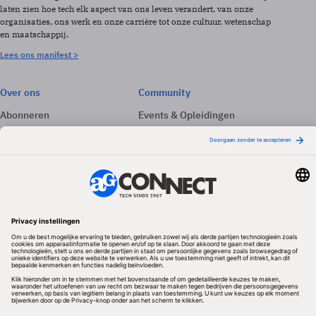
laten zien hoe tech elk aspect van ons leven verandert, van onze
organisaties, ons werk en onze carrière tot onze cultuur, wetenschap
en maatschappij.
Lees ons manifest >
Over ons
Community
Abonneren
Events & Opleidingen
Adverteren
Nieuwsbrieven
Contact
Vacatures
Colofon
Whitepapers
Onze app
Privacyinstellingen
Volg ons
Redactionele partner