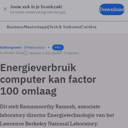
Jouw vak in je broekzak!
Download
De beste leeservaring met de app
Business
Maatschappij
Tech & Toekomst
Carrière
Achtergrond
Infrastructuur
PRO
6 oktober 2016
leestijd 2 minuten
0 reacties
Energieverbruik
computer kan factor
100 omlaag
Dit stelt Ramamoorthy Ramesh, associate
laboratory director Energietechnologie van het
Lawrence Berkeley National Laboratory.