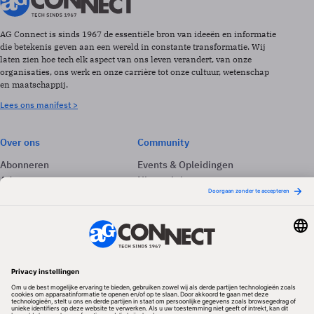
AG Connect is sinds 1967 de essentiële bron van ideeën en informatie
die betekenis geven aan een wereld in constante transformatie. Wij
laten zien hoe tech elk aspect van ons leven verandert, van onze
organisaties, ons werk en onze carrière tot onze cultuur, wetenschap
en maatschappij.
Lees ons manifest >
Over ons
Community
Abonneren
Events & Opleidingen
Adverteren
Nieuwsbrieven
Contact
Vacatures
Colofon
Whitepapers
Onze app
Privacyinstellingen
Volg ons