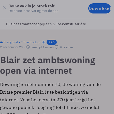
Jouw vak in je broekzak!
Download
De beste leeservaring met de app
Business
Maatschappij
Tech & Toekomst
Carrière
Achtergrond
Infrastructuur
PRO
28 december 2006
leestijd 1 minuut
0 reacties
Blair zet ambtswoning
open via internet
Downing Street nummer 10, de woning van de
Britse premier Blair, is te bezichtigen via
internet. Voor het eerst in 270 jaar krijgt het
gewone publiek 'toegang' tot dit huis, zo meldt