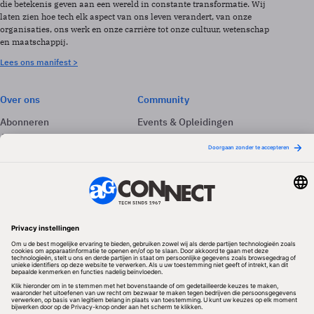
die betekenis geven aan een wereld in constante transformatie. Wij
laten zien hoe tech elk aspect van ons leven verandert, van onze
organisaties, ons werk en onze carrière tot onze cultuur, wetenschap
en maatschappij.
Lees ons manifest >
Over ons
Community
Abonneren
Events & Opleidingen
Adverteren
Nieuwsbrieven
Contact
Vacatures
Colofon
Whitepapers
Onze app
Privacyinstellingen
Volg ons
Redactionele partner