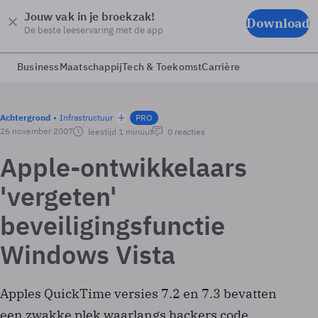
Jouw vak in je broekzak!
Download
De beste leeservaring met de app
Business
Maatschappij
Tech & Toekomst
Carrière
Achtergrond
Infrastructuur
PRO
26 november 2007
leestijd 1 minuut
0 reacties
Apple-ontwikkelaars
'vergeten'
beveiligingsfunctie
Windows Vista
Apples QuickTime versies 7.2 en 7.3 bevatten
een zwakke plek waarlangs hackers code