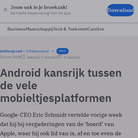
Jouw vak in je broekzak!
Download
De beste leeservaring met de app
Business
Maatschappij
Tech & Toekomst
Carrière
Achtergrond
Infrastructuur
PRO
20 juni 2008
leestijd 3 minuten
0 reacties
Android kansrijk tussen
de vele
mobieltjesplatformen
Google-CEO Eric Schmidt vertelde vorige week
dat hij bij vergaderingen van de ‘board’ van
Apple, waar hij ook lid van is, af en toe even de