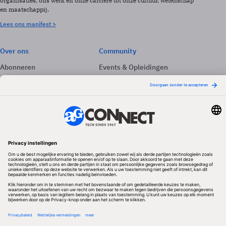
organisaties, ons werk en onze carrière tot onze cultuur, wetenschap
en maatschappij.
Lees ons manifest >
Over ons
Community
Abonneren
Events & Opleidingen
Adverteren
Nieuwsbrieven
Contact
Vacatures
Colofon
Whitepapers
Onze app
Privacyinstellingen
Volg ons
Redactionele partner