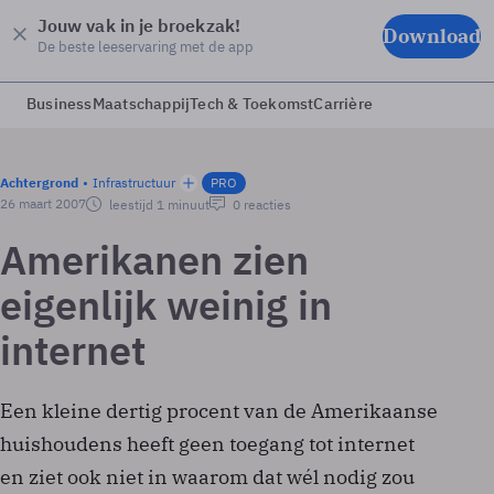
Jouw vak in je broekzak!
Download
De beste leeservaring met de app
Business
Maatschappij
Tech & Toekomst
Carrière
Achtergrond
Infrastructuur
PRO
26 maart 2007
leestijd 1 minuut
0 reacties
Amerikanen zien
eigenlijk weinig in
internet
Een kleine dertig procent van de Amerikaanse
huishoudens heeft geen toegang tot internet
en ziet ook niet in waarom dat wél nodig zou