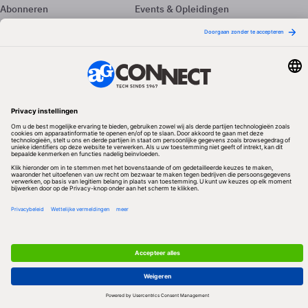
Abonneren
Events & Opleidingen
Adverteren
Nieuwsbrieven
Contact
Vacatures
Colofon
Whitepapers
Onze app
Privacyinstellingen
Volg ons
Redactionele partner
Algemene Voorwaarden & Copyrights
Privacy & Cookies