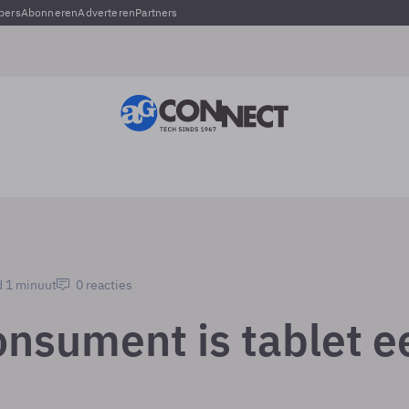
pers
Abonneren
Adverteren
Partners
d 1 minuut
0 reacties
onsument is tablet e