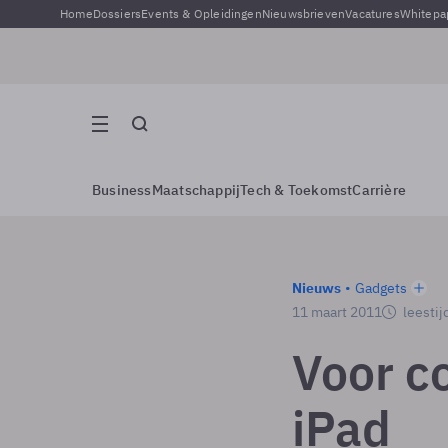
Home
Dossiers
Events & Opleidingen
Nieuwsbrieven
Vacatures
Whitepa
Business
Maatschappij
Tech & Toekomst
Carrière
Nieuws
Gadgets
11 maart 2011
leestij
Voor c
iPad