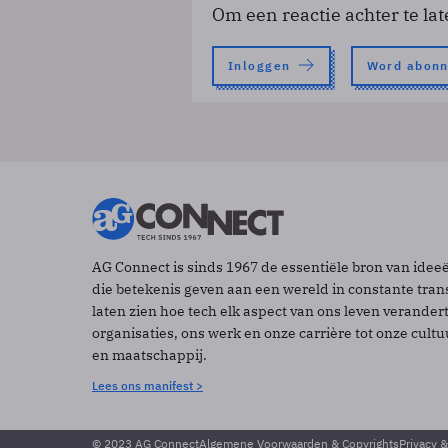
Om een reactie achter te lat
Inloggen
Word abon
AG Connect is sinds 1967 de essentiële bron van idee
die betekenis geven aan een wereld in constante tran
laten zien hoe tech elk aspect van ons leven verander
organisaties, ons werk en onze carrière tot onze cult
en maatschappij.
Lees ons manifest >
© 2023 AG Connect
Algemene Voorwaarden & Copyrights
Privacy 