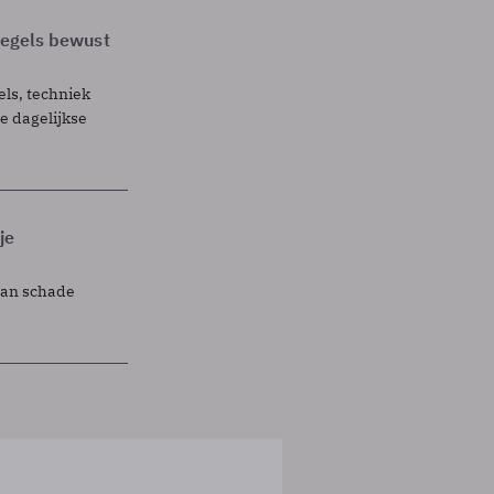
 regels bewust
els, techniek
 dagelijkse
je
lan schade