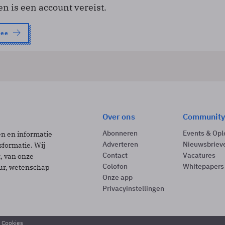
en is een account vereist.
nee
Over ons
Community
Abonneren
Events & Opl
ën en informatie
Adverteren
Nieuwsbriev
sformatie. Wij
Contact
Vacatures
t, van onze
Colofon
Whitepapers
uur, wetenschap
Onze app
Privacyinstellingen
& Cookies