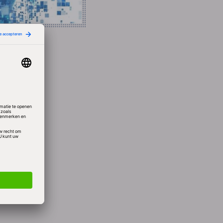
pen,
 bij
p de
chten