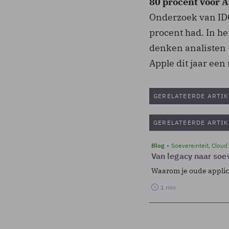
80 procent voor A
Onderzoek van IDC
procent had. In he
denken analisten 
Apple dit jaar ee
GERELATEERDE ARTIK
GERELATEERDE ARTIK
Blog
Soevereinteit, Cloud
Van legacy naar soev
Waarom je oude applicat
1 min