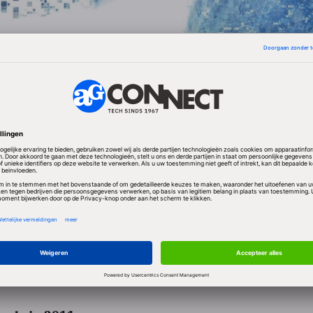
gden die binnen 3 maanden een tablet denken te ko
u een iPad. Dat is zelfs nog 2 procentpunten meer dan
oek, in november 2010.
die voor een alternatief kiest, gaat 4 procent voor de
e in februari op de markt kwam. 3 procent heeft een
sungs Galaxy Tab, en eenzelfde percentage wacht o
kberry-maker Research In Motion, die volgens geru
markt komt.