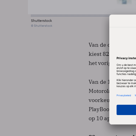
Shutterstock
© Shutterstock
Van de ondervraa
kiest 82 procent n
het vorige onderz
Van de 18 procent 
Motorola Xoom, di
voorkeur voor Sam
PlayBook van Blac
op 10 april op de 