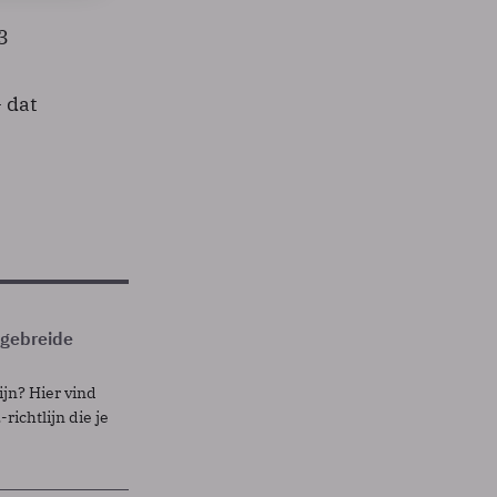
3
 dat
itgebreide
ijn? Hier vind
richtlijn die je