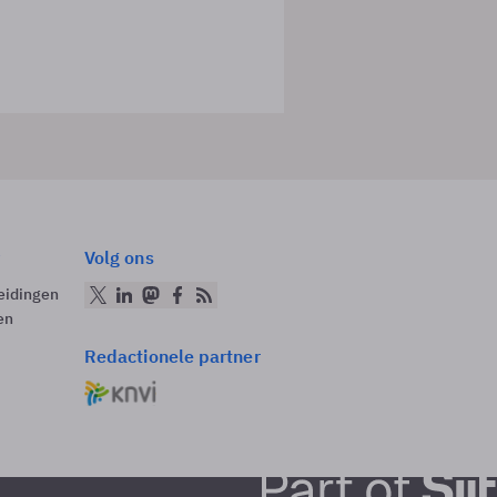
Volg ons
eidingen
en
Redactionele partner