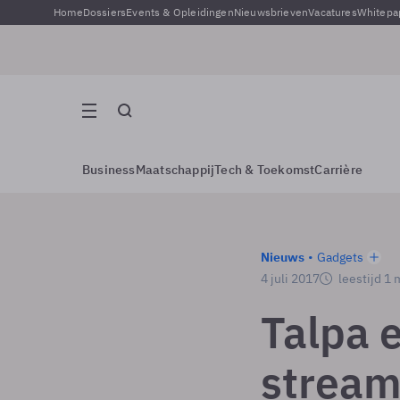
Home
Dossiers
Events & Opleidingen
Nieuwsbrieven
Vacatures
Whitepa
Business
Maatschappij
Tech & Toekomst
Carrière
Nieuws
Gadgets
4 juli 2017
leestijd 1 
Talpa 
stream