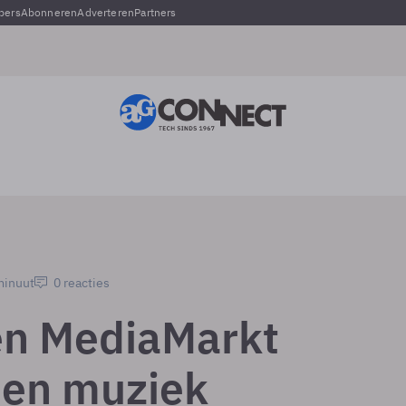
pers
Abonneren
Adverteren
Partners
minuut
0 reacties
en MediaMarkt
en muziek