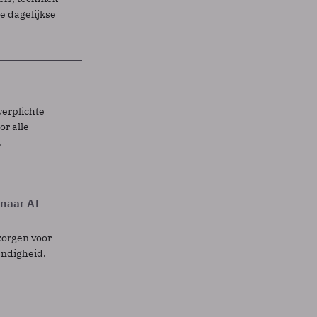
 dagelijkse
verplichte
r alle
.
 naar AI
zorgen voor
endigheid.