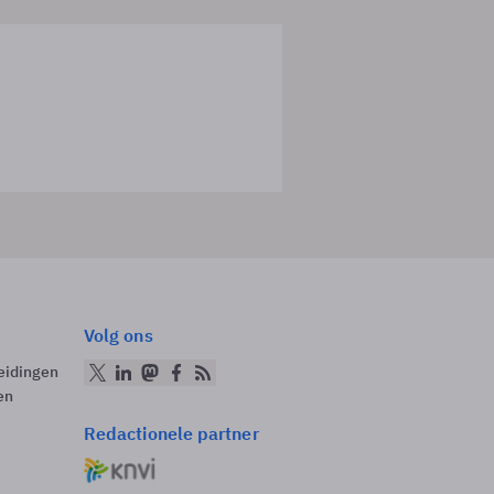
Volg ons
eidingen
en
Redactionele partner