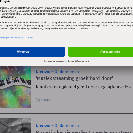
Nieuws
Gadgets
Minder illegale downloads door streaming
Door het aanbod van streamingdiensten zoals Netfl
Nederlanders minder illegaal gaan downloaden.
1 min
Nieuws
Ondernemen
'Muziekstreaming groeit hard door'
Klantvriendeljikheid geeft doorslag bij keuze lev
1 min
Nieuws
Ondernemen
Muziekindustrie verdient meeste aan strea