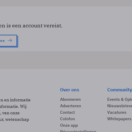
en is een account vereist.
nee
Over ons
Community
Abonneren
Events & Opl
ën en informatie
Adverteren
Nieuwsbriev
sformatie. Wij
Contact
Vacatures
t, van onze
Colofon
Whitepapers
uur, wetenschap
Onze app
Privacyinstellingen