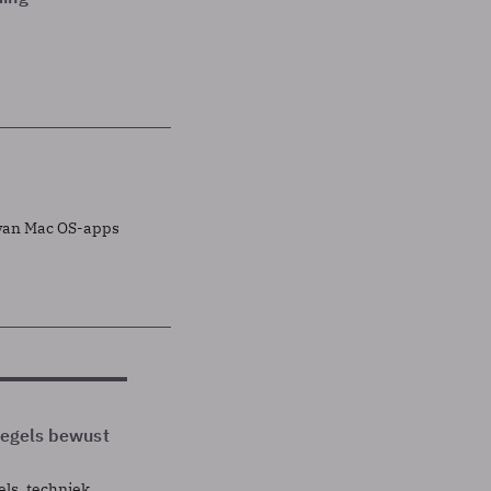
 van Mac OS-apps
 regels bewust
els, techniek