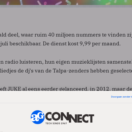
ald deel, waar ruim 40 miljoen nummers te vinden zi
 juli beschikbaar. De dienst kost 9,99 per maand.
 radio luisteren, hun eigen muzieklijsten samenste
liedjes de dj's van de Talpa-zenders hebben geselect
ft JUKE al eens eerder gelanceerd, in 2012, maar d
geen succes. Nu waagt de winkelketen een nieuwe po
 radio.
ELEN