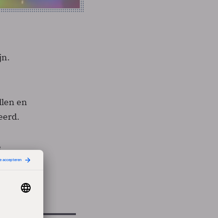
jn.
llen en
eerd.
e
ging,