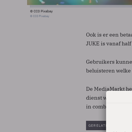
© CC0 Pixabay
© CC0 Pixabay
Ook is er een beta
JUKE is vanaf half
Gebruikers kunnen
beluisteren welke 
De MediaMarkt hee
dienst werd toen 
in combinatie met
GERELATEERDE ARTIK