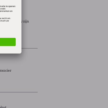
ix en Spotify zijn
erancier
ming