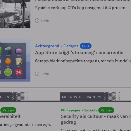
Fysieke verkoop CD's liep terug met 5,4 procent
1 min
Achtergrond
Gadgets
PRO
App Store krijgt 'streaming' concurrentie
Setapp biedt onbeperkte toegang tot een bundel
2 min
ELEN
MEER WHITEPAPERS
Partner
Whitepaper
Security
Partner
ereiniteit
Security als cultuur - maak van
gedrag
ies je grootste risico zijn.
Cybersecurity werkt pas echt als reg