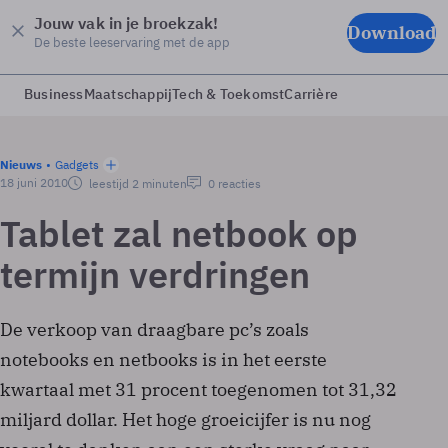
Jouw vak in je broekzak!
Download
De beste leeservaring met de app
Business
Maatschappij
Tech & Toekomst
Carrière
Nieuws
Gadgets
18 juni 2010
leestijd 2 minuten
0 reacties
Tablet zal netbook op
termijn verdringen
De verkoop van draagbare pc’s zoals
notebooks en netbooks is in het eerste
kwartaal met 31 procent toegenomen tot 31,32
miljard dollar. Het hoge groeicijfer is nu nog