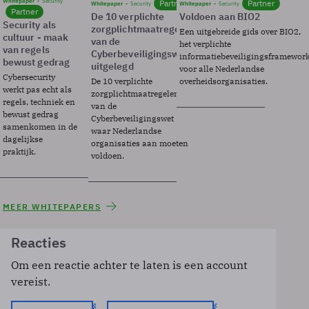
Whitepaper
Security
Partner
Partner
Whitepaper
Security
Whitepaper
Security
Partner
De 10 verplichte
Voldoen aan BIO2
Security als
zorgplichtmaatregelen
Een uitgebreide gids over BIO2,
cultuur - maak
van de
het verplichte
van regels
Cyberbeveiligingswet
informatiebeveiligingsframewor
bewust gedrag
uitgelegd
voor alle Nederlandse
Cybersecurity
De 10 verplichte
overheidsorganisaties.
werkt pas echt als
zorgplichtmaatregelen
regels, techniek en
van de
bewust gedrag
Cyberbeveiligingswet
samenkomen in de
waar Nederlandse
dagelijkse
organisaties aan moeten
praktijk.
voldoen.
MEER WHITEPAPERS
Reacties
Om een reactie achter te laten is een account
vereist.