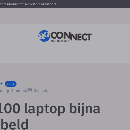
pers
Abonneren
Adverteren
Partners
PRO
estijd 1 minuut
0 reacties
100 laptop bijna
beld