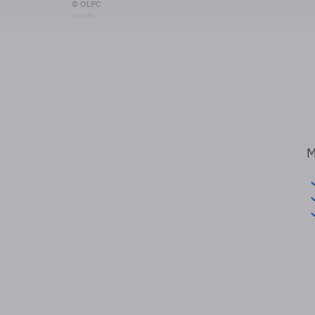
© OLPC
© OLPC
M