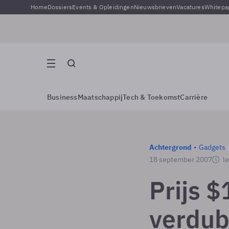
Home
Dossiers
Events & Opleidingen
Nieuwsbrieven
Vacatures
Whitepa
Business
Maatschappij
Tech & Toekomst
Carrière
Achtergrond
Gadgets
18 september 2007
le
Prijs $
verdub