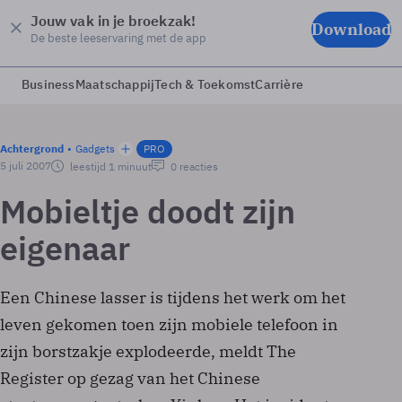
Jouw vak in je broekzak!
Download
De beste leeservaring met de app
Business
Maatschappij
Tech & Toekomst
Carrière
Achtergrond
Gadgets
PRO
5 juli 2007
leestijd 1 minuut
0 reacties
Mobieltje doodt zijn
eigenaar
Een Chinese lasser is tijdens het werk om het
leven gekomen toen zijn mobiele telefoon in
zijn borstzakje explodeerde, meldt The
Register op gezag van het Chinese