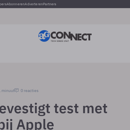
pers
Abonneren
Adverteren
Partners
1 minuut
0 reacties
evestigt test met
bij Apple