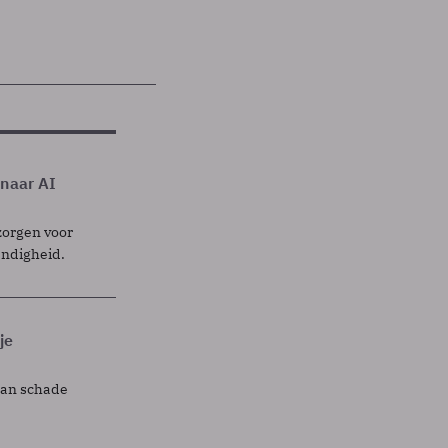
 naar AI
zorgen voor
endigheid.
je
lan schade