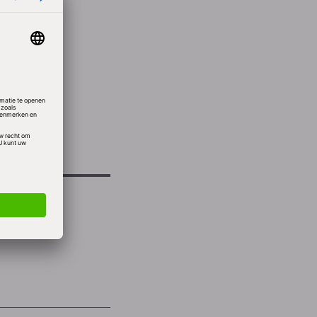
alen
. De
t
Californië