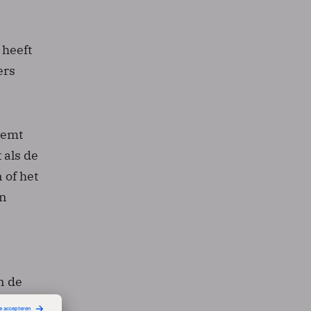
 heeft
ers
oemt
 als de
 of het
an
n de
uto's