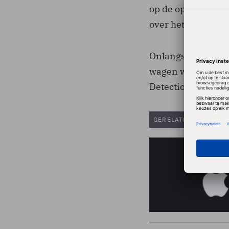
op de openbare weg
over het project.
Onlangs werd een 
wagen was voorzie
Detection and Ran
GERELATEERDE ARTIK