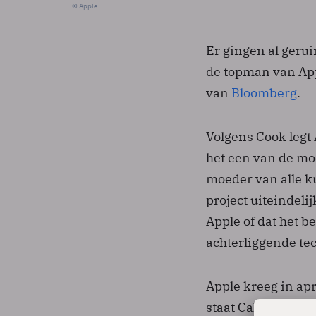
© Apple
Er gingen al gerui
de topman van App
van
Bloomberg
.
Volgens Cook legt 
het een van de moe
moeder van alle ku
project uiteindelij
Apple of dat het b
achterliggende te
Apple kreeg in apr
staat Californië -