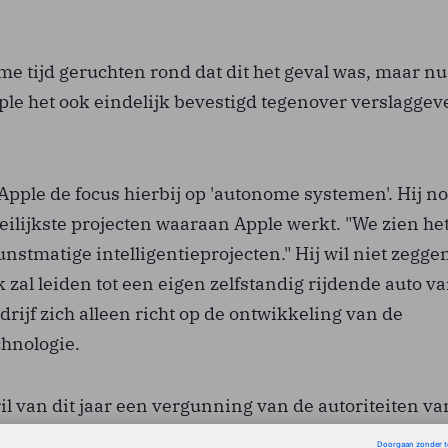
me tijd geruchten rond dat dit het geval was, maar nu
le het ook eindelijk bevestigd tegenover verslaggev
Apple de focus hierbij op 'autonome systemen'. Hij n
ilijkste projecten waaraan Apple werkt. "We zien het
nstmatige intelligentieprojecten." Hij wil niet zeggen
k zal leiden tot een eigen zelfstandig rijdende auto v
edrijf zich alleen richt op de ontwikkeling van de
chnologie.
il van dit jaar een vergunning van de autoriteiten va
 waar het hoofdkantoor is gevestigd - om zelfrijdende a