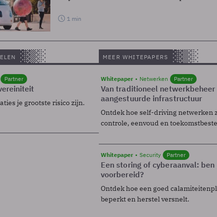
1 min
ELEN
MEER WHITEPAPERS
Partner
Whitepaper
Netwerken
Partner
ereiniteit
Van traditioneel netwerkbeheer
aangestuurde infrastructuur
ies je grootste risico zijn.
Ontdek hoe self-driving netwerken 
controle, eenvoud en toekomstbest
Whitepaper
Security
Partner
Een storing of cyberaanval: ben 
voorbereid?
Ontdek hoe een goed calamiteitenp
beperkt en herstel versnelt.