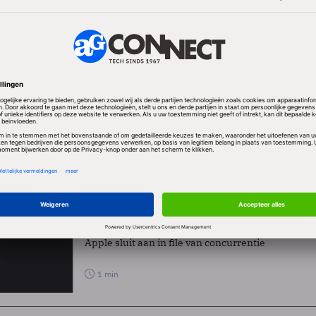
 te testen. Maar tot nu toe zweeg het bedrijf in alle t
testauto - een witte Lexus RX450h - gespot op de weg
n van high-end lidar-sensoren (Lidar staat voor Ligh
ging), 2 radars en verschillende camera's.
ELEN
Nieuws
Gadgets
Apple mag zelfrijdende auto laten rijden in 
Apple sluit aan in file van concurrentie
1 min