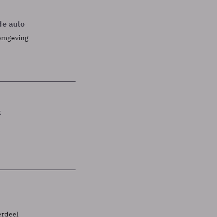
de auto
fomgeving
k
erdeel