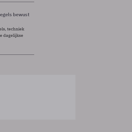
 regels bewust
els, techniek
 dagelijkse