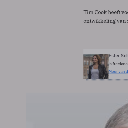
Tim Cook heeft voo
ontwikkeling van z
Ester Sc
is freelanc
Meer van d