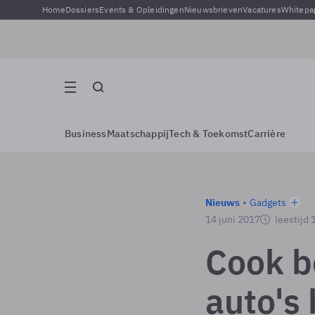
Home
Dossiers
Events & Opleidingen
Nieuwsbrieven
Vacatures
Whitepa
Business
Maatschappij
Tech & Toekomst
Carrière
Nieuws
Gadgets
14 juni 2017
leestijd 
Cook b
auto's 