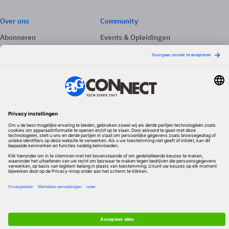
Over ons
Community
Abonneren
Events & Opleidingen
Adverteren
Nieuwsbrieven
Contact
Vacatures
Colofon
Whitepapers
Onze app
Privacyinstellingen
Volg ons
Redactionele partner
Algemene Voorwaarden & Copyrights
Privacy & Cookies