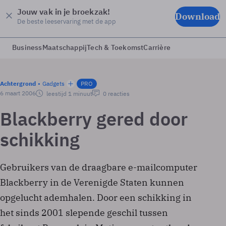
Jouw vak in je broekzak!
Download
De beste leeservaring met de app
Business
Maatschappij
Tech & Toekomst
Carrière
Achtergrond
Gadgets
PRO
6 maart 2006
leestijd 1 minuut
0 reacties
Blackberry gered door
schikking
Gebruikers van de draagbare e-mailcomputer
Blackberry in de Verenigde Staten kunnen
opgelucht ademhalen. Door een schikking in
het sinds 2001 slepende geschil tussen