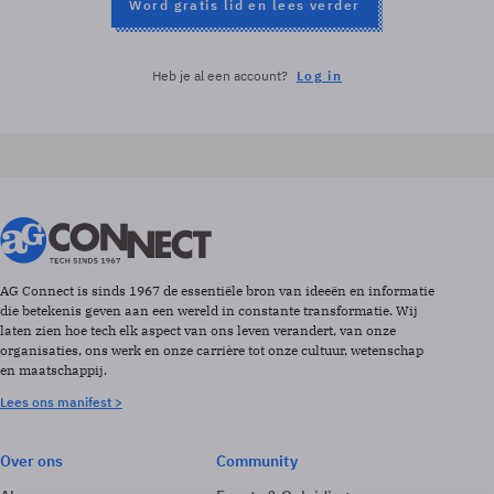
Word gratis lid en lees verder
Heb je al een account?
Log in
AG Connect is sinds 1967 de essentiële bron van ideeën en informatie
die betekenis geven aan een wereld in constante transformatie. Wij
laten zien hoe tech elk aspect van ons leven verandert, van onze
organisaties, ons werk en onze carrière tot onze cultuur, wetenschap
en maatschappij.
Lees ons manifest >
Over ons
Community