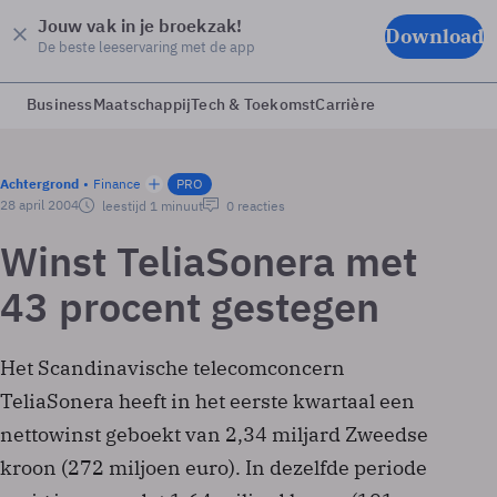
Jouw vak in je broekzak!
Download
De beste leeservaring met de app
Business
Maatschappij
Tech & Toekomst
Carrière
Achtergrond
Finance
PRO
28 april 2004
leestijd 1 minuut
0 reacties
Winst TeliaSonera met
43 procent gestegen
Het Scandinavische telecomconcern
TeliaSonera heeft in het eerste kwartaal een
nettowinst geboekt van 2,34 miljard Zweedse
kroon (272 miljoen euro). In dezelfde periode