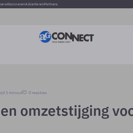
pers
Abonneren
Adverteren
Partners
ijd 1 minuut
0 reacties
 en omzetstijging vo