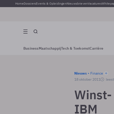
Home
Dossiers
Events & Opleidingen
Nieuwsbrieven
Vacatures
Whitepa
Business
Maatschappij
Tech & Toekomst
Carrière
Nieuws
Finance
18 oktober 2011
leest
Winst-
IBM