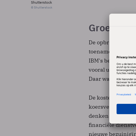
Shutterstock
© Shutterstock
Groei in 
De opbrengsten kw
toename van 8 proc
IBM's belangrijks
vooral uit de opko
Daar was de toena
De kosten stegen o
koersverschillen. 
denken analisten. 
financiële dienst
nieuwe bezuinigin