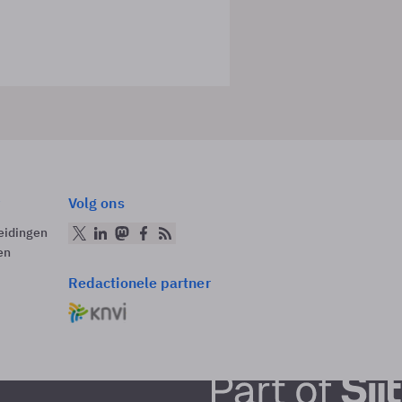
Volg ons
eidingen
en
Redactionele partner