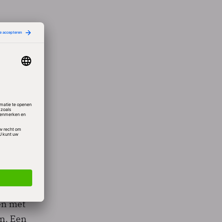
, een
den. In
kwam
ina.
t,
en met
n. Een