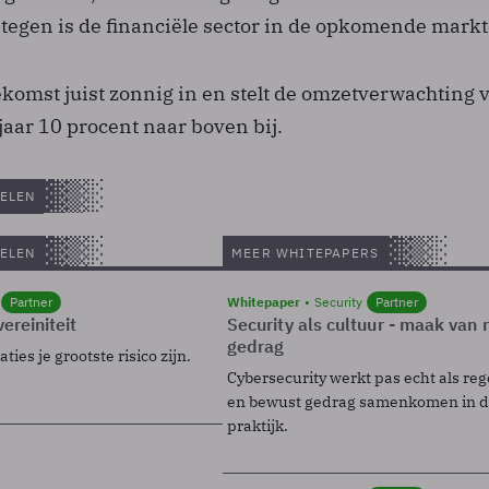
ntegen is de financiële sector in de opkomende markt
oekomst juist zonnig in en stelt de omzetverwachting 
jaar 10 procent naar boven bij.
ELEN
ELEN
MEER WHITEPAPERS
Partner
Whitepaper
Security
Partner
ereiniteit
Security als cultuur - maak van
gedrag
ies je grootste risico zijn.
Cybersecurity werkt pas echt als reg
en bewust gedrag samenkomen in de
praktijk.