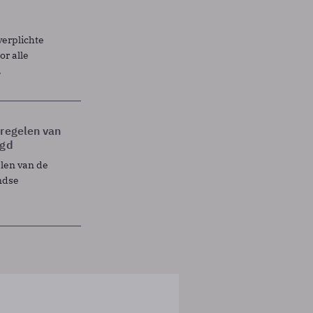
verplichte
r alle
.
tregelen van
egd
elen van de
ndse