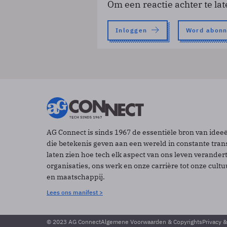
Om een reactie achter te lat
Inloggen
Word abon
AG Connect is sinds 1967 de essentiële bron van idee
die betekenis geven aan een wereld in constante tran
laten zien hoe tech elk aspect van ons leven verander
organisaties, ons werk en onze carrière tot onze cult
en maatschappij.
Lees ons manifest >
© 2023 AG Connect
Algemene Voorwaarden & Copyrights
Privacy 