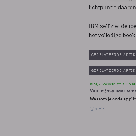
lichtpuntje daare
IBM zelf ziet de t
het volledige boek
GERELATEERDE ARTIK
GERELATEERDE ARTIK
Blog
Soevereinteit, Cloud
Van legacy naar soev
Waarom je oude applicat
1 min