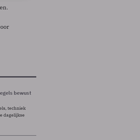
en.
voor
 regels bewust
els, techniek
 dagelijkse