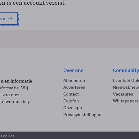
en is een account vereist.
nee
Over ons
Community
Abonneren
Events & Opl
ën en informatie
Adverteren
Nieuwsbriev
sformatie. Wij
Contact
Vacatures
t, van onze
Colofon
Whitepapers
uur, wetenschap
Onze app
Privacyinstellingen
& Cookies