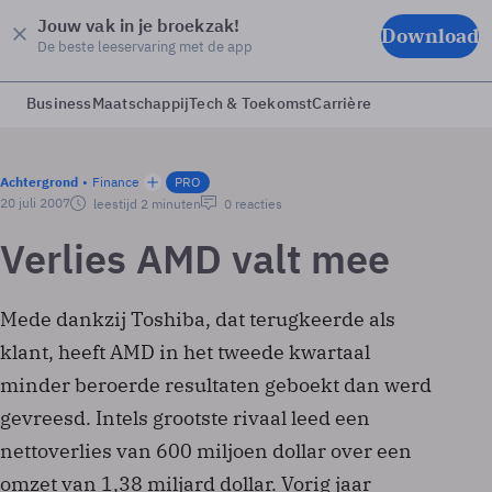
Jouw vak in je broekzak!
Download
De beste leeservaring met de app
Business
Maatschappij
Tech & Toekomst
Carrière
Achtergrond
Finance
PRO
20 juli 2007
leestijd 2 minuten
0 reacties
Verlies AMD valt mee
Mede dankzij Toshiba, dat terugkeerde als
klant, heeft AMD in het tweede kwartaal
minder beroerde resultaten geboekt dan werd
gevreesd. Intels grootste rivaal leed een
nettoverlies van 600 miljoen dollar over een
omzet van 1,38 miljard dollar. Vorig jaar