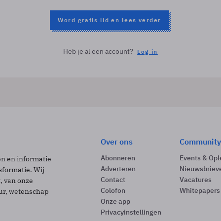
Word gratis lid en lees verder
Heb je al een account?
Log in
Over ons
Community
Abonneren
Events & Opl
ën en informatie
Adverteren
Nieuwsbriev
sformatie. Wij
Contact
Vacatures
t, van onze
Colofon
Whitepapers
uur, wetenschap
Onze app
Privacyinstellingen