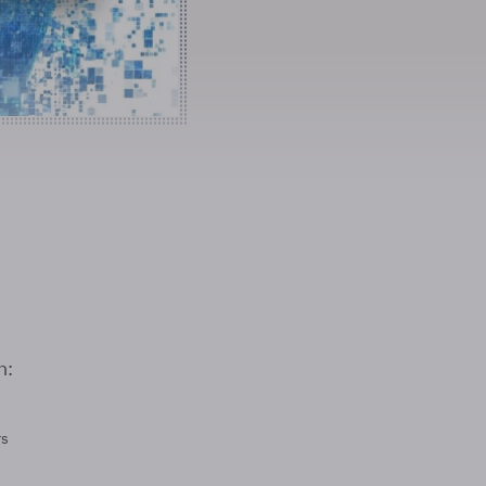
n:
rs