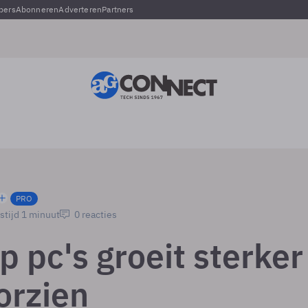
pers
Abonneren
Adverteren
Partners
PRO
stijd 1 minuut
0 reacties
 pc's groeit sterker
orzien