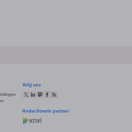
Volg ons
eidingen
en
Redactionele partner