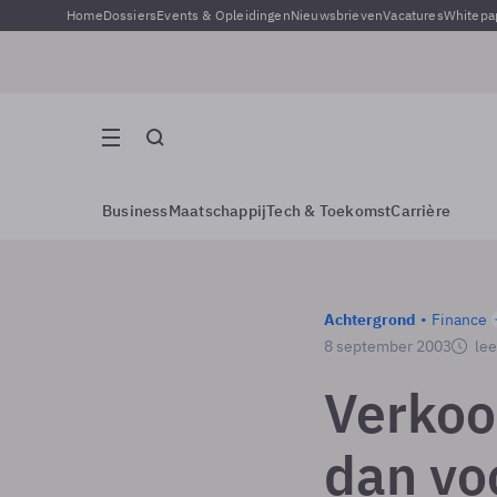
Home
Dossiers
Events & Opleidingen
Nieuwsbrieven
Vacatures
Whitepa
Business
Maatschappij
Tech & Toekomst
Carrière
Achtergrond
Finance
8 september 2003
lee
Verkoop
dan vo