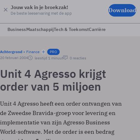
Jouw vak in je broekzak!
Download
De beste leeservaring met de app
Business
Maatschappij
Tech & Toekomst
Carrière
Achtergrond
Finance
PRO
20 februari 2004
leestijd 1 minuut
0 reacties
Unit 4 Agresso krijgt
order van 5 miljoen
Unit 4 Agresso heeft een order ontvangen van
de Zweedse Bravida-groep voor levering en
implementatie van zijn Agresso Business
World-software. Met de order is een bedrag