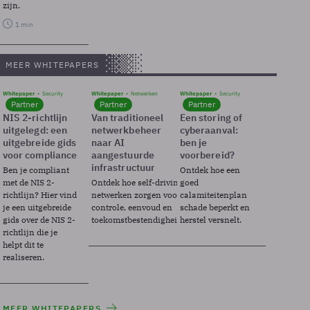
zijn.
1 min
MEER WHITEPAPERS
Whitepaper
Security
Whitepaper
Netwerken
Whitepaper
Security
Partner
Partner
Partner
NIS 2-richtlijn
Van traditioneel
Een storing of
uitgelegd: een
netwerkbeheer
cyberaanval:
uitgebreide gids
naar AI
ben je
voor compliance
aangestuurde
voorbereid?
infrastructuur
Ben je compliant
Ontdek hoe een
met de NIS 2-
Ontdek hoe self-driving
goed
richtlijn? Hier vind
netwerken zorgen voor
calamiteitenplan
je een uitgebreide
controle, eenvoud en
schade beperkt en
gids over de NIS 2-
toekomstbestendigheid.
herstel versnelt.
richtlijn die je
helpt dit te
realiseren.
MEER WHITEPAPERS