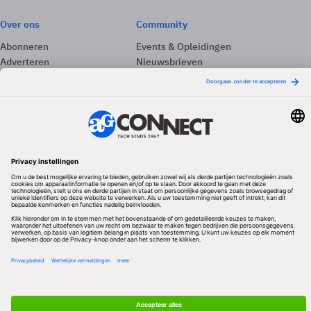
Over ons
Community
Abonneren
Events & Opleidingen
Adverteren
Nieuwsbrieven
Contact
Vacatures
Colofon
Whitepapers
Onze app
Privacyinstellingen
Volg ons
Redactionele partner
Algemene Voorwaarden & Copyrights
Privacy & Cookies