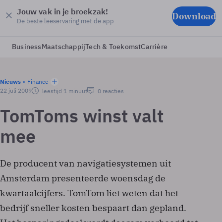
Jouw vak in je broekzak!
Download
De beste leeservaring met de app
Business
Maatschappij
Tech & Toekomst
Carrière
Nieuws
Finance
22 juli 2009
leestijd 1 minuut
0 reacties
TomToms winst valt
mee
De producent van navigatiesystemen uit
Amsterdam presenteerde woensdag de
kwartaalcijfers. TomTom liet weten dat het
bedrijf sneller kosten bespaart dan gepland.