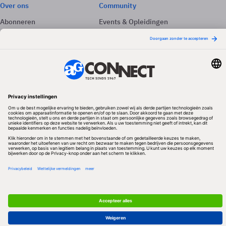
Over ons
Community
Abonneren
Events & Opleidingen
Adverteren
Nieuwsbrieven
Contact
Vacatures
Colofon
Whitepapers
Onze app
Privacyinstellingen
Volg ons
Redactionele partner
Algemene Voorwaarden & Copyrights
Privacy & Cookies