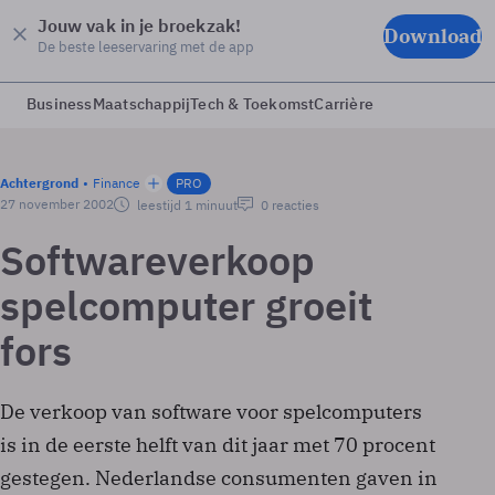
Jouw vak in je broekzak!
Download
De beste leeservaring met de app
Business
Maatschappij
Tech & Toekomst
Carrière
Achtergrond
Finance
PRO
27 november 2002
leestijd 1 minuut
0 reacties
Softwareverkoop
spelcomputer groeit
fors
De verkoop van software voor spelcomputers
is in de eerste helft van dit jaar met 70 procent
gestegen. Nederlandse consumenten gaven in