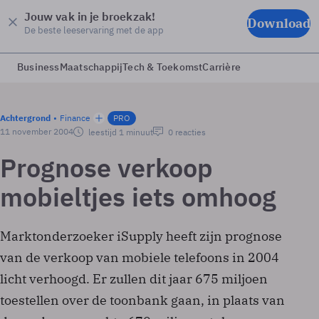
Jouw vak in je broekzak!
Download
De beste leeservaring met de app
Business
Maatschappij
Tech & Toekomst
Carrière
Achtergrond
Finance
PRO
11 november 2004
leestijd 1 minuut
0 reacties
Prognose verkoop
mobieltjes iets omhoog
Marktonderzoeker iSupply heeft zijn prognose
van de verkoop van mobiele telefoons in 2004
licht verhoogd. Er zullen dit jaar 675 miljoen
toestellen over de toonbank gaan, in plaats van