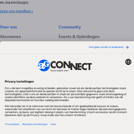
en maatschappij.
Lees ons manifest >
Over ons
Community
Abonneren
Events & Opleidingen
Adverteren
Nieuwsbrieven
Contact
Vacatures
Colofon
Whitepapers
Onze app
Privacyinstellingen
Volg ons
Redactionele partner