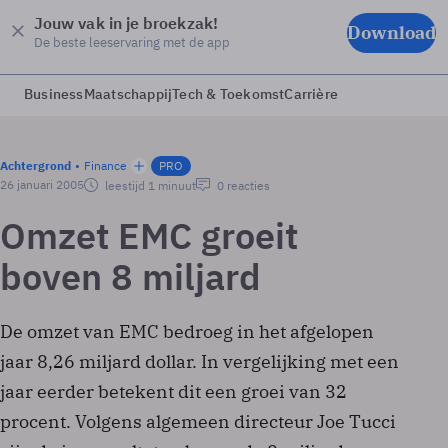
Jouw vak in je broekzak!
Download
De beste leeservaring met de app
Business
Maatschappij
Tech & Toekomst
Carrière
Achtergrond
Finance
PRO
26 januari 2005
leestijd 1 minuut
0 reacties
Omzet EMC groeit
boven 8 miljard
De omzet van EMC bedroeg in het afgelopen
jaar 8,26 miljard dollar. In vergelijking met een
jaar eerder betekent dit een groei van 32
procent. Volgens algemeen directeur Joe Tucci