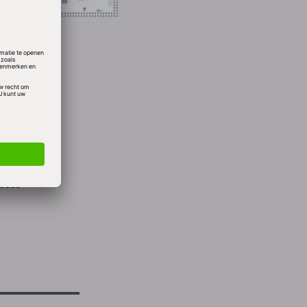
t de
x 360
ng en
aarmee
idige
nele