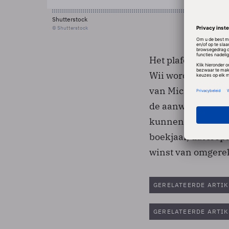
Shutterstock
© Shutterstock
Het plafond van de
Wii wordt vooral 
van Microsoft. De
de aanwezigheid v
kunnen de gebruik
boekjaar, dat loop
winst van omgerek
GERELATEERDE ARTIK
GERELATEERDE ARTIK