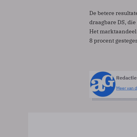
De betere resulta
draagbare DS, die 
Het marktaandeel 
8 procent gestege
Redactie
Meer van d