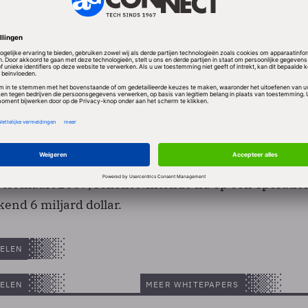
 productiecapaciteit is bereikt, zo stelt Nintendo. Me
opgebokst tegen de Playstation 3 van Sony en de XBo
 Wii is vooral populair vanwege de draadloze bedieni
an speciale applicaties zoals een fitness-pakket. D
ers zich thuis in een sportschool wanen.Voor het hu
t tot maart 2009, rekent Nintendo nu op een operatio
end 6 miljard dollar.
ELEN
ELEN
MEER WHITEPAPERS