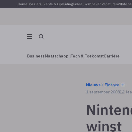
Home
Dossiers
Events & Opleidingen
Nieuwsbrieven
Vacatures
Whitepa
Business
Maatschappij
Tech & Toekomst
Carrière
Nieuws
Finance
1 september 2008
lee
Ninten
winst