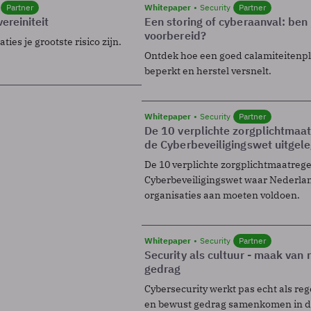
Partner
Whitepaper
Security
Partner
ereiniteit
Een storing of cyberaanval: ben 
voorbereid?
ies je grootste risico zijn.
Ontdek hoe een goed calamiteitenp
beperkt en herstel versnelt.
Whitepaper
Security
Partner
De 10 verplichte zorgplichtmaa
de Cyberbeveiligingswet uitgel
De 10 verplichte zorgplichtmaatreg
Cyberbeveiligingswet waar Nederla
organisaties aan moeten voldoen.
Whitepaper
Security
Partner
Security als cultuur - maak van
gedrag
Cybersecurity werkt pas echt als reg
en bewust gedrag samenkomen in de