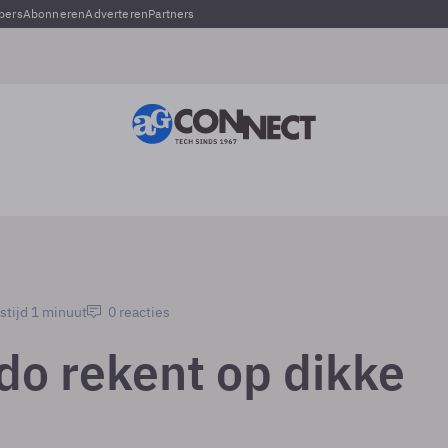
pers
Abonneren
Adverteren
Partners
stijd 1 minuut
0 reacties
do rekent op dikke