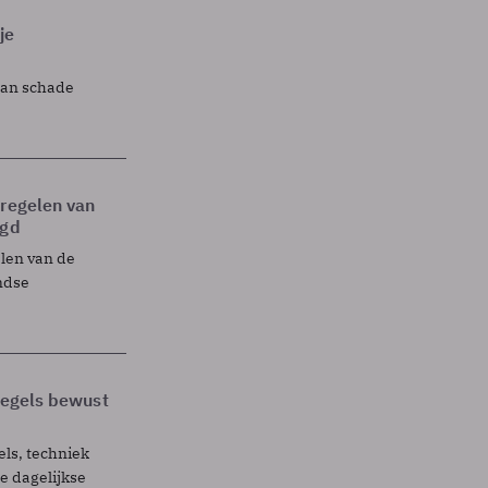
je
lan schade
tregelen van
egd
elen van de
ndse
 regels bewust
els, techniek
 dagelijkse