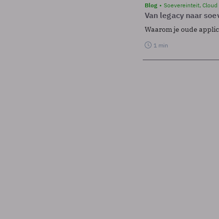
Blog
Soevereinteit, Cloud
Van legacy naar soev
Waarom je oude applicat
1 min