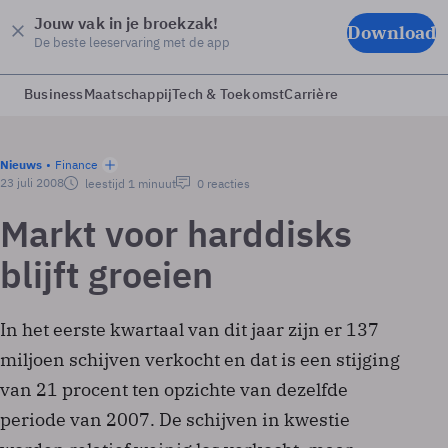
Jouw vak in je broekzak!
Download
De beste leeservaring met de app
Business
Maatschappij
Tech & Toekomst
Carrière
Nieuws
Finance
23 juli 2008
leestijd 1 minuut
0 reacties
Markt voor harddisks
blijft groeien
In het eerste kwartaal van dit jaar zijn er 137
miljoen schijven verkocht en dat is een stijging
van 21 procent ten opzichte van dezelfde
periode van 2007. De schijven in kwestie