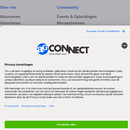
Over ons
Community
Abonneren
Events & Opleidingen
Adverteren
Nieuwsbrieven
Contact
Vacatures
Colofon
Whitepapers
Onze app
Privacyinstellingen
Volg ons
Redactionele partner
Algemene Voorwaarden & Copyrights
Privacy & Cookies