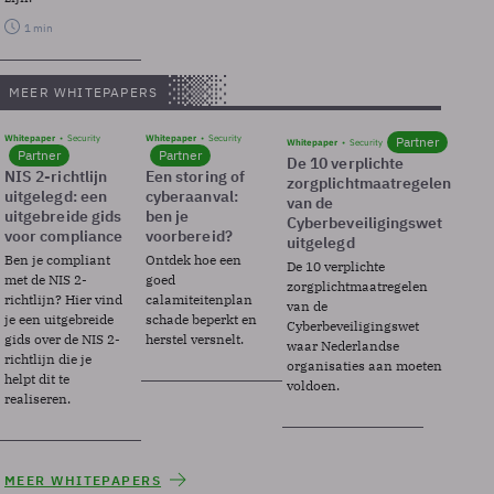
1 min
MEER WHITEPAPERS
Whitepaper
Security
Whitepaper
Security
Partner
Whitepaper
Security
Partner
Partner
De 10 verplichte
NIS 2-richtlijn
Een storing of
zorgplichtmaatregelen
uitgelegd: een
cyberaanval:
van de
uitgebreide gids
ben je
Cyberbeveiligingswet
voor compliance
voorbereid?
uitgelegd
Ben je compliant
Ontdek hoe een
De 10 verplichte
met de NIS 2-
goed
zorgplichtmaatregelen
richtlijn? Hier vind
calamiteitenplan
van de
je een uitgebreide
schade beperkt en
Cyberbeveiligingswet
gids over de NIS 2-
herstel versnelt.
waar Nederlandse
richtlijn die je
organisaties aan moeten
helpt dit te
voldoen.
realiseren.
MEER WHITEPAPERS