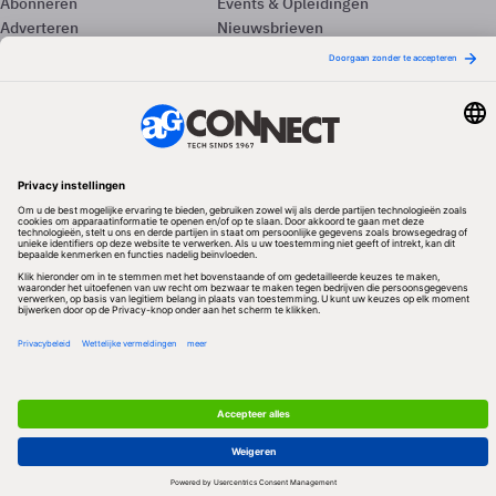
Abonneren
Events & Opleidingen
Adverteren
Nieuwsbrieven
Contact
Vacatures
Colofon
Whitepapers
Onze app
Privacyinstellingen
Volg ons
Redactionele partner
Algemene Voorwaarden & Copyrights
Privacy & Cookies