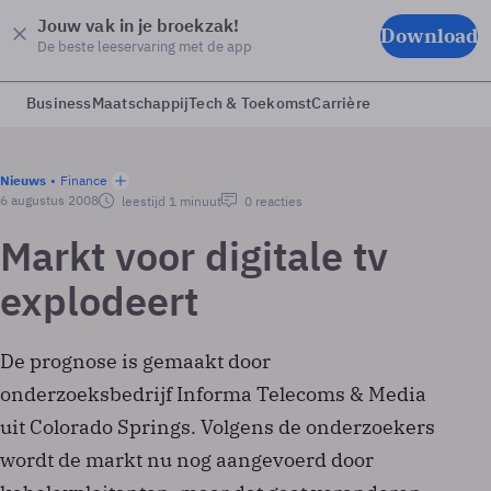
Jouw vak in je broekzak!
Download
De beste leeservaring met de app
Business
Maatschappij
Tech & Toekomst
Carrière
Nieuws
Finance
6 augustus 2008
leestijd 1 minuut
0 reacties
Markt voor digitale tv
explodeert
De prognose is gemaakt door
onderzoeksbedrijf Informa Telecoms & Media
uit Colorado Springs. Volgens de onderzoekers
wordt de markt nu nog aangevoerd door