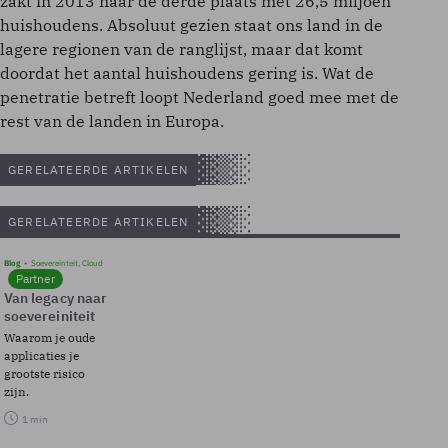
zakt in 2013 naar de derde plaats met 26,5 miljoen
huishoudens. Absoluut gezien staat ons land in de
lagere regionen van de ranglijst, maar dat komt
doordat het aantal huishoudens gering is. Wat de
penetratie betreft loopt Nederland goed mee met de
rest van de landen in Europa.
GERELATEERDE ARTIKELEN
GERELATEERDE ARTIKELEN
Blog
Soevereinteit, Cloud
Partner
Van legacy naar
soevereiniteit
Waarom je oude
applicaties je
grootste risico
zijn.
1 min