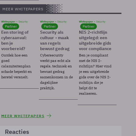
MEER WHITEPAPERS
Whitepaper
Security
Whitepaper
Security
Whitepaper
Security
Partner
Partner
Partner
Een storing of
Security als
NIS 2-richtlijn
cyberaanval:
cultuur - maak
uitgelegd: een
ben je
van regels
uitgebreide gids
voorbereid?
bewust gedrag
voor compliance
Ontdek hoe een
Cybersecurity
Ben je compliant
goed
werkt pas echt als
met de NIS 2-
calamiteitenplan
regels, techniek en
richtlijn? Hier vind
schade beperkt en
bewust gedrag
je een uitgebreide
herstel versnelt.
samenkomen in de
gids over de NIS 2-
dagelijkse
richtlijn die je
praktijk.
helpt dit te
realiseren.
MEER WHITEPAPERS
Reacties