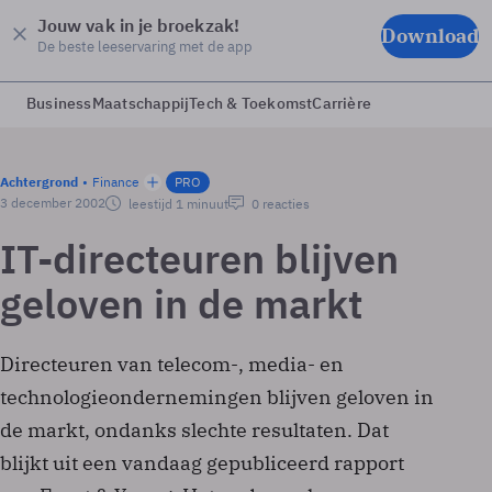
Jouw vak in je broekzak!
Download
De beste leeservaring met de app
Business
Maatschappij
Tech & Toekomst
Carrière
Achtergrond
Finance
PRO
3 december 2002
leestijd 1 minuut
0 reacties
IT-directeuren blijven
geloven in de markt
Directeuren van telecom-, media- en
technologieondernemingen blijven geloven in
de markt, ondanks slechte resultaten. Dat
blijkt uit een vandaag gepubliceerd rapport