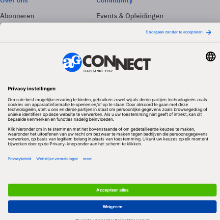
Over ons
Community
Abonneren
Events & Opleidingen
Adverteren
Nieuwsbrieven
Contact
Vacatures
Colofon
Whitepapers
Onze app
Privacyinstellingen
Volg ons
Redactionele partner
Algemene Voorwaarden & Copyrights
Privacy & Cookies