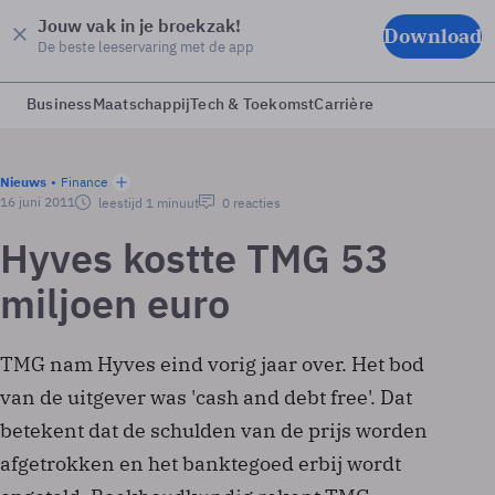
Jouw vak in je broekzak!
Download
De beste leeservaring met de app
Business
Maatschappij
Tech & Toekomst
Carrière
Nieuws
Finance
16 juni 2011
leestijd 1 minuut
0 reacties
Hyves kostte TMG 53
miljoen euro
TMG nam Hyves eind vorig jaar over. Het bod
van de uitgever was 'cash and debt free'. Dat
betekent dat de schulden van de prijs worden
afgetrokken en het banktegoed erbij wordt