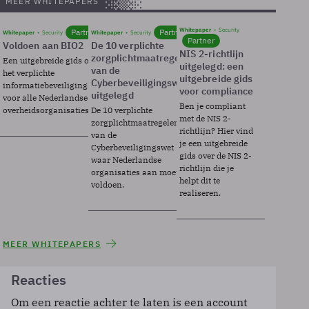
MEER WHITEPAPERS
Whitepaper
Security
Partner
Partner
Whitepaper
Security
Whitepaper
Security
Partner
Voldoen aan BIO2
De 10 verplichte
NIS 2-richtlijn
zorgplichtmaatregelen
Een uitgebreide gids over BIO2,
uitgelegd: een
van de
het verplichte
uitgebreide gids
Cyberbeveiligingswet
informatiebeveiligingsframework
voor compliance
uitgelegd
voor alle Nederlandse
Ben je compliant
overheidsorganisaties.
De 10 verplichte
met de NIS 2-
zorgplichtmaatregelen
richtlijn? Hier vind
van de
je een uitgebreide
Cyberbeveiligingswet
gids over de NIS 2-
waar Nederlandse
richtlijn die je
organisaties aan moeten
helpt dit te
voldoen.
realiseren.
MEER WHITEPAPERS
Reacties
Om een reactie achter te laten is een account