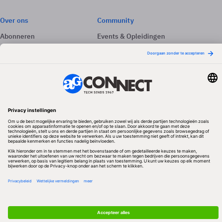
Over ons
Community
Abonneren
Events & Opleidingen
Adverteren
Nieuwsbrieven
Contact
Vacatures
Colofon
Whitepapers
Onze app
Privacyinstellingen
Volg ons
Redactionele partner
Algemene Voorwaarden & Copyrights
Privacy & Cookies