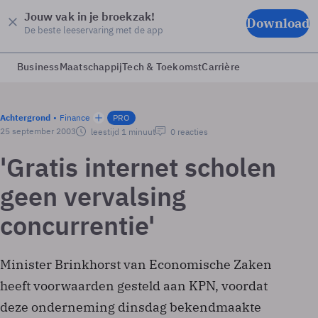
Jouw vak in je broekzak!
Download
De beste leeservaring met de app
Business
Maatschappij
Tech & Toekomst
Carrière
Achtergrond
Finance
PRO
25 september 2003
leestijd 1 minuut
0 reacties
'Gratis internet scholen
geen vervalsing
concurrentie'
Minister Brinkhorst van Economische Zaken
heeft voorwaarden gesteld aan KPN, voordat
deze onderneming dinsdag bekendmaakte